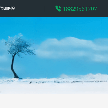
18829561707
供卵医院