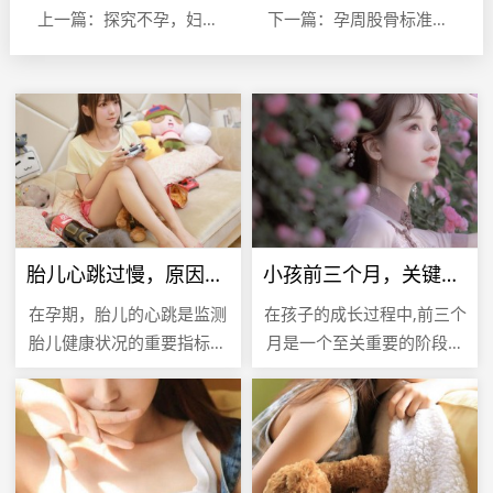
上一篇：探究不孕，妇女怀不上孕的多维因素及应对策略
下一篇：孕周股骨标准参照表，胎儿健康发育的指南
胎儿心跳过慢，原因解析与关注要点
小孩前三个月，关键期的护理与成长
在孕期，胎儿的心跳是监测
在孩子的成长过程中,前三个
胎儿健康状况的重要指标之
月是一个至关重要的阶段，
一，正常情况下，胎儿的心
这个阶段不仅标志着新生儿
跳应该在每分钟120至160
从母体到外界环境的过渡，
次之间，有时医生会发现胎
也是他们生理和心理发展的
儿的...
关键时...